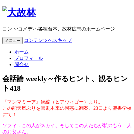
コント/コメディ/各種台本、故林広志のホームページ
コンテンツへスキップ
メニュー
ホーム
プロフィール
問合せ
会話論 weekly～作るヒント、観るヒン
ト418
『マンマミーア』続編（ヒアウィゴー）より。
この能天気ぶりを喜劇本来の困惑に翻案、23日より聖書学校
にて！
ソフィ：この人がスカイ、そしてこの人たちが私のもう二人
のお父さん。