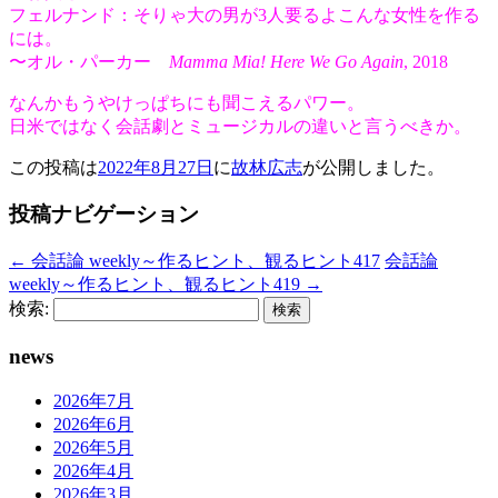
フェルナンド：そりゃ大の男が3人要るよこんな女性を作る
には。
〜オル・パーカー
Mamma Mia! Here We Go Again
, 2018
なんかもうやけっぱちにも聞こえるパワー。
日米ではなく会話劇とミュージカルの違いと言うべきか。
この投稿は
2022年8月27日
に
故林広志
が公開しました
。
投稿ナビゲーション
←
会話論 weekly～作るヒント、観るヒント417
会話論
weekly～作るヒント、観るヒント419
→
検索:
news
2026年7月
2026年6月
2026年5月
2026年4月
2026年3月