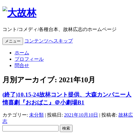
コント/コメディ/各種台本、故林広志のホームページ
コンテンツへスキップ
メニュー
ホーム
プロフィール
問合せ
月別アーカイブ:
2021年10月
(終了)10.15-24故林コント提供、大森カンパニー人
情喜劇『おおばこ』＠小劇場B1
カテゴリー:
未分類
| 投稿日:
2021年10月10日
|
投稿者:
故林広
志
検
索: