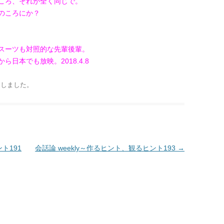
ころ、それが全く同じで。
のころにか？
スーツも対照的な先輩後輩。
日本でも放映。2018.4.8
開しました
。
ト191
会話論 weekly～作るヒント、観るヒント193
→