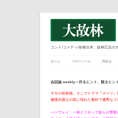
コント/コメディ/各種台本、故林広志の
ホーム
プロフィール
問合せ
会話論 weekly～作るヒント、観るヒント
サキの初単独、そこでドラマ『スーツ』
傲慢弁護士の前に現れた素朴で優秀なフ
ハーヴェイ：一体どうやって奴らが警察