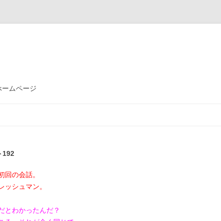
ホームページ
コ
ン
テ
ン
ツ
へ
ス
192
キ
ッ
プ
初回の会話。
レッシュマン。
だとわかったんだ？