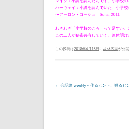
マイク：小説を読んだんです、小学校の
ハーヴェイ：小説を読んでいた…小学校
〜アーロン・コーシュ Suits, 2011
わざわざ「小学校のころ」って足すか。
この二人が秘密共有していく。連休明けから
この投稿は
2018年4月15日
に
故林広志
が公
投
←
会話論 weekly～作るヒント、観るヒン
稿
ナ
ビ
ゲ
ー