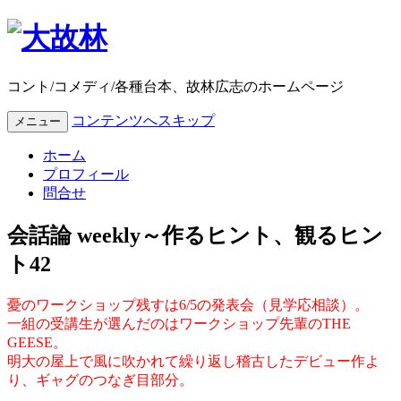
コント/コメディ/各種台本、故林広志のホームページ
コンテンツへスキップ
メニュー
ホーム
プロフィール
問合せ
会話論 weekly～作るヒント、観るヒン
ト42
憂のワークショップ残すは6/5の発表会（見学応相談）。
一組の受講生が選んだのはワークショップ先輩のTHE
GEESE。
明大の屋上で風に吹かれて繰り返し稽古したデビュー作よ
り、ギャグのつなぎ目部分。