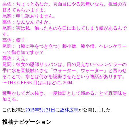
高佐：ちょっとあなた、真面目にやる気無いなら、担当の方
替えてもらいますよ。
尾関：申し訳ありません。
高佐：なんなんですか。
尾関：実は私、触ったものを口に出してしまう癖があるんで
す。
高佐：癖？
尾関：（膝に手をつき立つ）膝小僧、膝小僧。ヘレンケラー
って御存知ですか？
高佐：ええ。
尾関：彼女の恩師サリバンは、目の見えないヘレンケラーの
手に水を直接触れさせ「ウォーター、ウォーター」と言わせ
ることで、水とは何かを認識させたという逸話があります。
〜THE GEESE 目は口ほどに, 2004
種明かしでガス抜き、一度物語として締めることで真実味を
加える。
この投稿は
2015年5月31日
に
故林広志
が公開しました
。
投稿ナビゲーション