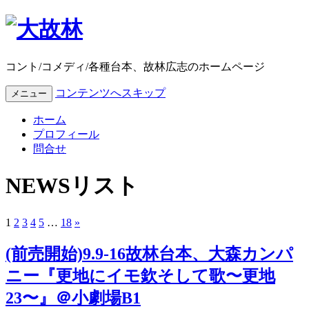
コント/コメディ/各種台本、故林広志のホームページ
コンテンツへスキップ
メニュー
ホーム
プロフィール
問合せ
NEWSリスト
1
2
3
4
5
…
18
»
(前売開始)9.9-16故林台本、大森カンパ
ニー『更地にイモ欽そして歌〜更地
23〜』＠小劇場B1