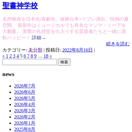
聖書神学校
名作映画を日本化/喜劇化、故林台本×リブレ演出、恒例の夏
空間。 最新作はミュージカルでも有名なマンマ・ミーアを
大翻案。 実際の礼拝堂を出入りする芸達者たちと一緒に逆
転ハッピー！
詳細→
続きを読む
カテゴリー:
未分類
| 投稿日:
2022年8月16日
|
«
1
2
3
4
5
6
7
8
9
…
18
»
検
索:
news
2026年7月
2026年6月
2026年5月
2026年4月
2026年3月
2026年2月
2026年1月
2025年8月