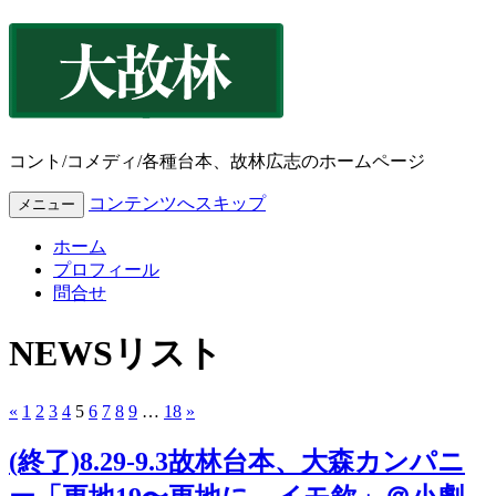
コント/コメディ/各種台本、故林広志のホームページ
コンテンツへスキップ
メニュー
ホーム
プロフィール
問合せ
NEWSリスト
«
1
2
3
4
5
6
7
8
9
…
18
»
(終了)8.29-9.3故林台本、大森カンパニ