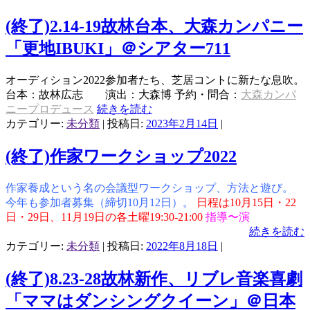
(終了)2.14-19故林台本、大森カンパニー
「更地IBUKI」＠シアター711
オーディション2022参加者たち、芝居コントに新たな息吹。
台本：故林広志 演出：大森博 予約・問合：
大森カンパ
ニープロデュース
続きを読む
カテゴリー:
未分類
| 投稿日:
2023年2月14日
|
(終了)作家ワークショップ2022
作家養成という名の会議型ワークショップ、方法と遊び。
今年も参加者募集（締切10月12日）。
日程は10月15日・22
日・29日、11月19日の各土曜19:30-21:00
指導〜演
続きを読む
カテゴリー:
未分類
| 投稿日:
2022年8月18日
|
(終了)8.23-28故林新作、リブレ音楽喜劇
「ママはダンシングクイーン」＠日本