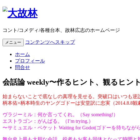
コント/コメディ/各種台本、故林広志のホームページ
コンテンツへスキップ
メニュー
ホーム
プロフィール
問合せ
会話論 weekly〜作るヒント、観るヒント
始まらないことで底なしの真理を見せる。突破口はいつも逆
柄本佑×柄本時生のヤングゴドーは
安堂
訳に忠実（2014.8.8
ヴラジーミル：何か言ってくれ。（Say something!）
エストラゴン：がんばる。（I’m trying.）
〜サミュエル・ベケット Waiting for Godot(ゴドーを待ちながら)
舞台史上最も大胆な会話。役者もお客も同体となって時間と対峙す