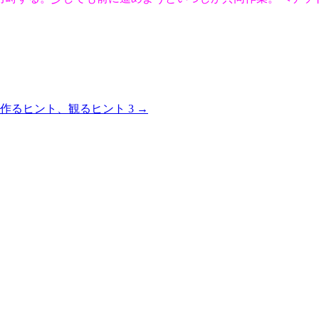
ly〜作るヒント、観るヒント 3
→