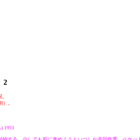
 2
説。
観劇）。
 1953
る。少しでも前に進めようといつしか共同作業。ベケット言うとこ