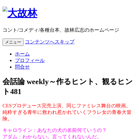
コント/コメディ/各種台本、故林広志のホームページ
コンテンツへスキップ
メニュー
ホーム
プロフィール
問合せ
会話論 weekly～作るヒント、観るヒン
ト481
CES
プロデュース完売上演、同じファミレス舞台の映画。
純粋すぎる青年に救われ惹かれていくフラレ女の青春大冒
険。
キャロライン：あなたの犬の名前何ていうの？
アダム：わからない。言ってくれないんだ。