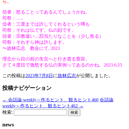
ら。
信者：怒ることってあるんでしょうかね。
司祭：…..
信者：三度までは許してくれるという噂も
司祭：それは仏です。仏の顔です。
信者：宗教違い…罰当たりなことを（少し焦る）
司祭：それすら神は許します。
〜故林広志 教会にて, 2023
理念から目の前の失言へと行き渡る寛容。
さて４度目で激怒する仏の実例ってあるのかね。2023.6.25
この投稿は
2023年7月8日
に
故林広志
が公開しました
。
投稿ナビゲーション
←
会話論 weekly～作るヒント、観るヒント460
会話論
weekly～作るヒント、観るヒント462
→
検索:
news