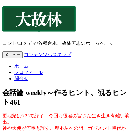
コント/コメディ/各種台本、故林広志のホームページ
コンテンツへスキップ
メニュー
ホーム
プロフィール
問合せ
会話論 weekly～作るヒント、観るヒン
ト461
更地祭は6.25で終了、今回も役者の皆さん生き生き有難い演
出。
神や天使が何事も許す、理不尽への門、ガバメント時代か