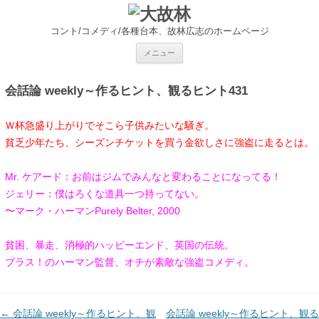
コント/コメディ/各種台本、故林広志のホームページ
コ
メニュー
ン
テ
ン
ツ
会話論 weekly～作るヒント、観るヒント431
へ
ス
キ
Ｗ杯急盛り上がりでそこら子供みたいな騒ぎ。
ッ
プ
貧乏少年たち、シーズンチケットを買う金欲しさに強盗に走るとは。
Mr.
ケアード：お前はジムでみんなと変わることになってる！
ジェリー：僕はろくな道具一つ持ってない。
〜マーク・ハーマン
Purely Belter, 2000
貧困、暴走、消極的ハッピーエンド、英国の伝統。
ブラス！のハーマン監督、オチが素敵な強盗コメディ。
投
←
会話論 weekly～作るヒント、観
会話論 weekly～作るヒント、観る