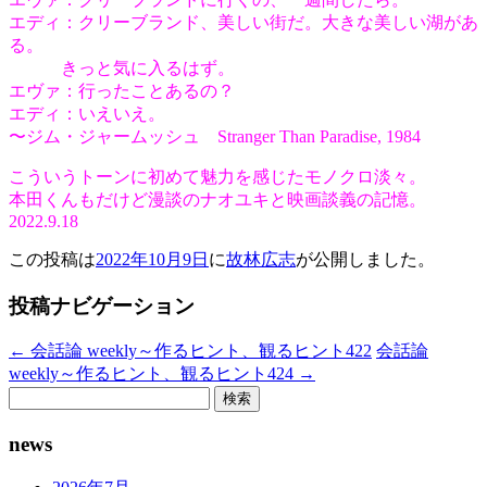
エディ：クリーブランド、美しい街だ。大きな美しい湖があ
る。
きっと気に入るはず。
エヴァ：行ったことあるの？
エディ：いえいえ。
〜ジム・ジャームッシュ Stranger Than Paradise, 1984
こういうトーンに初めて魅力を感じたモノクロ淡々。
本田くんもだけど漫談のナオユキと映画談義の記憶。
2022.9.18
この投稿は
2022年10月9日
に
故林広志
が公開しました
。
投稿ナビゲーション
←
会話論 weekly～作るヒント、観るヒント422
会話論
weekly～作るヒント、観るヒント424
→
検
索:
news