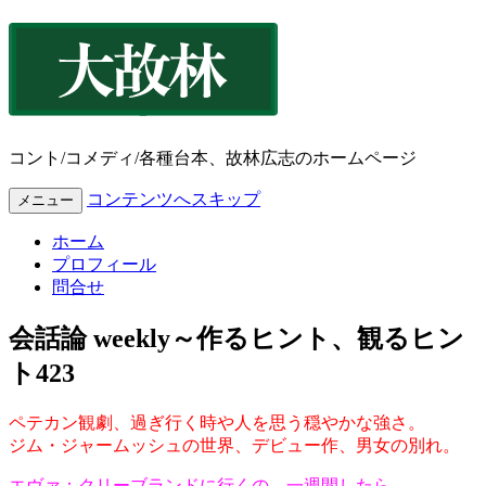
コント/コメディ/各種台本、故林広志のホームページ
コンテンツへスキップ
メニュー
ホーム
プロフィール
問合せ
会話論 weekly～作るヒント、観るヒン
ト423
ペテカン観劇、過ぎ行く時や人を思う穏やかな強さ。
ジム・ジャームッシュの世界、デビュー作、男女の別れ。
エヴァ：クリーブランドに行くの、一週間したら。