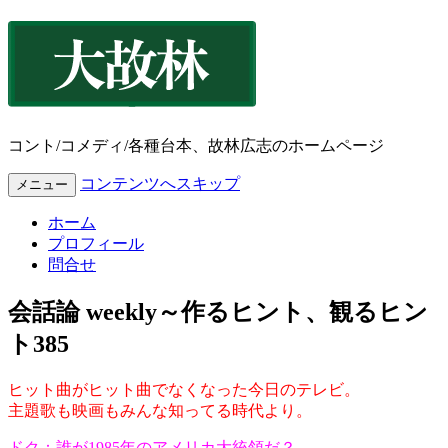
コント/コメディ/各種台本、故林広志のホームページ
コンテンツへスキップ
メニュー
ホーム
プロフィール
問合せ
会話論 weekly～作るヒント、観るヒン
ト385
ヒット曲がヒット曲でなくなった今日のテレビ。
主題歌も映画もみんな知ってる時代より。
ドク：誰が1985年のアメリカ大統領だ？