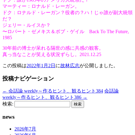
マーティー：ロナルド・レーガン。
ドク：ロナルド・レーガン？役者の？ハ！じゃ誰が副大統領
だ？
ジェリー・ルイスか？
〜ロバート・ゼメキス＆ボブ・ゲイル Back To The Future,
1985
30年前の博士が呆れる隔世の感に共感の観客。
真っ当なことが笑える状況ずらし。2021.12.25
この投稿は
2022年1月2日
に
故林広志
が公開しました
。
投稿ナビゲーション
←
会話論 weekly～作るヒント、観るヒント384
会話論
weekly～作るヒント、観るヒント386
→
検索:
news
2026年7月