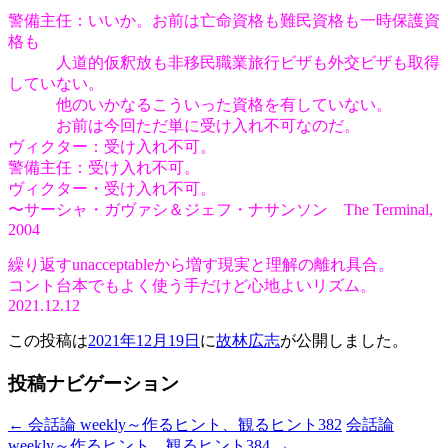
警備主任：いいか。お前は亡命資格も難民資格も一時保護資
格も
人道的仮釈放も非移民職業旅行ビザも外交ビザも取得
していない。
他のいかなるこういった資格を有していない。
お前は今回ただ単に受け入れ不可なのだ。
ヴィクター：受け入れ不可。
警備主任：受け入れ不可。
ヴィクター・受け入れ不可。
〜サーシャ・ガヴァシ＆ジェフ・ナサンソン The Terminal,
2004
繰り返すunacceptableから増す現実と理解の離れ具合。
コント台本でもよく使う手だけど心地よいリズム。
2021.12.12
この投稿は
2021年12月19日
に
故林広志
が公開しました
。
投稿ナビゲーション
←
会話論 weekly～作るヒント、観るヒント382
会話論
weekly～作るヒント、観るヒント384
→