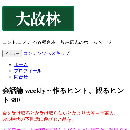
コント/コメディ/各種台本、故林広志のホームページ
コンテンツへスキップ
メニュー
ホーム
プロフィール
問合せ
会話論 weekly～作るヒント、観るヒン
ト380
金を受け取るとか受け取らないとかより大谷＝宇宙人。
SNS時代の下世話に遊び心と品を。
エドワーズ：なぜ機密事項なんだ？人々は利口だ。対処でき