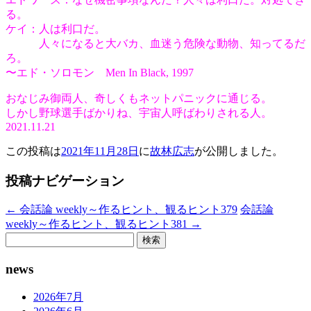
る。
ケイ：人は利口だ。
人々になると大バカ、血迷う危険な動物、知ってるだ
ろ。
〜エド・ソロモン Men In Black, 1997
おなじみ御両人、奇しくもネットパニックに通じる。
しかし野球選手ばかりね、宇宙人呼ばわりされる人。
2021.11.21
この投稿は
2021年11月28日
に
故林広志
が公開しました
。
投稿ナビゲーション
←
会話論 weekly～作るヒント、観るヒント379
会話論
weekly～作るヒント、観るヒント381
→
検
索:
news
2026年7月