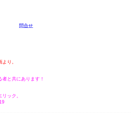
問合せ
。
画より。
る者と共にあります！
エリック。
19