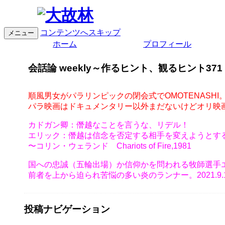
コンテンツへスキップ
メニュー
ホーム
プロフィール
会話論 weekly～作るヒント、観るヒント371
順風男女がパラリンピックの閉会式でOMOTENASHI
パラ映画はドキュメンタリー以外まだないけどオリ映
カドガン卿：僭越なことを言うな、リデル！
エリック：僭越は信念を否定する相手を変えようとす
〜コリン・ウェランド Chariots of Fire,1981
国への忠誠（五輪出場）か信仰かを問われる牧師選手
前者を上から迫られ苦悩の多い炎のランナー。2021.9.
投稿ナビゲーション