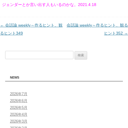
ジェンダーとか言い出す人もいるのかな。2021.4.18
投
←
会話論 weekly～作るヒント、観
会話論 weekly～作るヒント、観る
稿
るヒント349
ヒント352
→
ナ
ビ
検
ゲ
索:
ー
シ
NEWS
ョ
ン
2026年7月
2026年6月
2026年5月
2026年4月
2026年3月