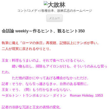
コント/コメディ/各種台本、故林広志のホームページ
コ
メニュー
ン
テ
ン
ツ
会話論 weekly～作るヒント、観るヒント350
へ
ス
キ
執筆に備え『ローマの休日』再視聴、記憶以上にテンポが早い。
ッ
プ
二人が現実に戻されるやりとり。
王女：料理もうまいのよ。それで食べていけるぐらい。
縫い物も出し、掃除もアイロンがけも。そういうのみんな習っ
たわ。
ただ他の誰かにやってあげる機会がなかっただけ。
記者：そうか、なら引っ越さなきゃ、台所のある場所に。
王女：そう。（間）もう行かなきゃならない。
〜ダルトン・トランポ＆ジョン・ダイトン Roman Holiday, 1953
記者の冷静な冗談と王女の表情の変化。