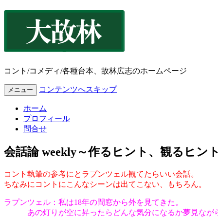
コント/コメディ/各種台本、故林広志のホームページ
コンテンツへスキップ
メニュー
ホーム
プロフィール
問合せ
会話論 weekly～作るヒント、観るヒント
コント執筆の参考にとラプンツェル観てたらいい会話。
ちなみにコントにこんなシーンは出てこない、もちろん。
ラプンツェル：私は18年の間窓から外を見てきた。
あの灯りが空に昇ったらどんな気分になるか夢見なが