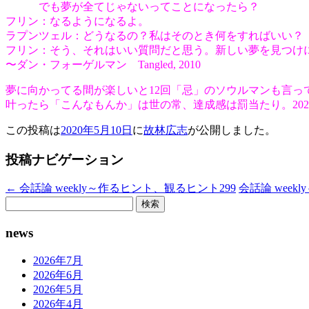
でも夢が全てじゃないってことになったら？
フリン：なるようになるよ。
ラプンツェル：どうなるの？私はそのとき何をすればいい？
フリン：そう、それはいい質問だと思う。新しい夢を見つけ
〜ダン・フォーゲルマン Tangled, 2010
夢に向かってる間が楽しいと12回「忌」のソウルマンも言っ
叶ったら「こんなもんか」は世の常、達成感は罰当たり。2020.
この投稿は
2020年5月10日
に
故林広志
が公開しました
。
投稿ナビゲーション
←
会話論 weekly～作るヒント、観るヒント299
会話論 week
検
索:
news
2026年7月
2026年6月
2026年5月
2026年4月