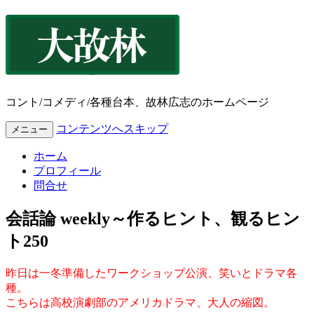
コント/コメディ/各種台本、故林広志のホームページ
コンテンツへスキップ
メニュー
ホーム
プロフィール
問合せ
会話論 weekly～作るヒント、観るヒン
ト250
昨日は一冬準備したワークショップ公演、笑いとドラマ各
種。
こちらは高校演劇部のアメリカドラマ、大人の縮図。