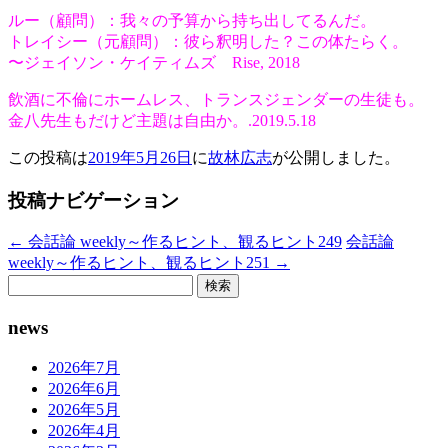
ルー（顧問）：我々の予算から持ち出してるんだ。
トレイシー（元顧問）：彼ら釈明した？この体たらく。
〜ジェイソン・ケイティムズ Rise, 2018
飲酒に不倫にホームレス、トランスジェンダーの生徒も。
金八先生もだけど主題は自由か。.2019.5.18
この投稿は
2019年5月26日
に
故林広志
が公開しました
。
投稿ナビゲーション
←
会話論 weekly～作るヒント、観るヒント249
会話論
weekly～作るヒント、観るヒント251
→
検
索:
news
2026年7月
2026年6月
2026年5月
2026年4月