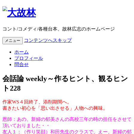
コント/コメディ/各種台本、故林広志のホームページ
コンテンツへスキップ
メニュー
ホーム
プロフィール
問合せ
会話論 weekly～作るヒント、観るヒン
ト228
作家WS４回終了、添削期間へ。
書きたい初心を「思い出させる」人物への興味。
恩師：あの、新婦の郁美さんの高校三年の時の担任をさせて
頂いておりました・・
友人１：（作り笑顔）和田先生のクラスで、えー、新婦の郁