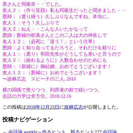
美さんと同級生・・でした。
友人２：（作り笑顔）私も同級生だったと聞きました・・
恩師：（遮り繕う）久しぶりなんですね、本当に。
友人１：そう！久しぶりで
友人２：ねえ・・こんな人いたかなって
恩師：新婦の郁美さんとこの二人は大の仲良しで
友人１２：（必死に「違う！」という仕草）
恩師：よく知り合ってるだろうと、それだけを頼りに
友人１：（遮り）和田先生がどうしても来いと言うので
友人２：（紛れるように）人数合わせのためにも
恩師：（新婦に）御結婚、おめでとうございます！
友人１２：（新婦に）おめでとうございます！
〜故林広志 スピーチの三人, 2010
横の関係で焦りつつ、列席者の前で繕いつつ。
会話の力学は全方位。2018.12.16
この投稿は
2018年12月23日
に
故林広志
が公開しました
。
投稿ナビゲーション
←
会話論 weekly～作るヒント、観るヒント227
会話論