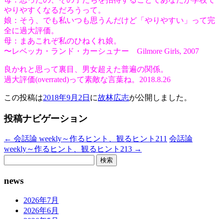
やり
やすくなるだろうって。
娘：そう、でも私いつも思うんだけど「やりやすい」って完
全に
過大評価。
母：まあこれぞ私のひねくれ娘。
〜レベッカ・ランド・カーシュナー Gilmore
Girls,
2007
良かれと思って裏目、
男女超えた普遍の関係。
過大評価(
overrated)
って素敵な言葉ね。2018.8.26
この投稿は
2018年9月2日
に
故林広志
が公開しました
。
投稿ナビゲーション
←
会話論 weekly～作るヒント、観るヒント211
会話論
weekly～作るヒント、観るヒント213
→
検
索:
news
2026年7月
2026年6月