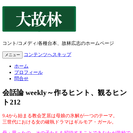
コント/コメディ/各種台本、故林広志のホームページ
コンテンツへスキップ
メニュー
ホーム
プロフィール
問合せ
会話論 weekly～作るヒント、観るヒン
ト212
9.4から始まる教会芝居は母娘の氷解が一つのテーマ。
三世代における女の確執ドラマはギルモア・ガール。
母：思ったの、その子たちを招待することであなたが学校で