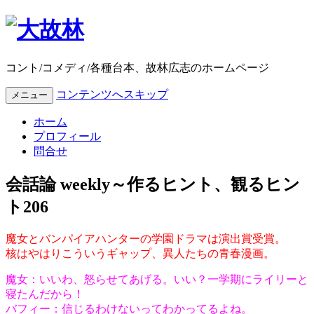
コント/コメディ/各種台本、故林広志のホームページ
コンテンツへスキップ
メニュー
ホーム
プロフィール
問合せ
会話論 weekly～作るヒント、観るヒン
ト206
魔女とバンパイアハンターの学園ドラマは演出賞受賞。
核はやはりこういうギャップ、異人たちの青春漫画。
魔女：いいわ、怒らせてあげる。いい？一学期にライリーと
寝たんだから！
バフィー：信じるわけないってわかってるよね。