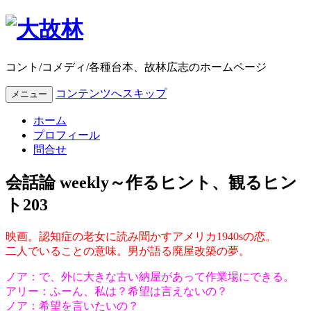
コント/コメディ/各種台本、故林広志のホームページ
コンテンツへスキップ
メニュー
ホーム
プロフィール
問合せ
会話論 weekly～作るヒント、観るヒン
ト203
映画。認知症の老女に読み聞かすアメリカ1940sの恋。
二人でいることの意味。男が語る廃屋改築の夢。
ノア：で、外に大きな古い納屋があって作業場にできる。
アリー：ふーん、私は？希望は言えないの？
ノア：希望を言いたいの？