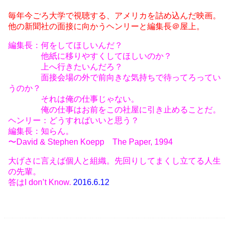
毎年
今ごろ
大学で視聴する、アメリカを詰め込んだ映画。
他の新聞社の面接に向かうヘンリーと編集長＠屋上。
編集長：何をしてほしいんだ？
他紙に移りやすくしてほしいのか？
上へ行きたいんだろ？
面接会場の外で前向きな気持ちで待ってろってい
うのか？
それは俺の仕事じゃない。
俺の仕事はお前をこの社屋に引き止めることだ。
ヘンリー：どうすればいいと思う？
編集長：知らん。
〜David & Stephen Koepp The Paper, 1994
大げさに言えば個人と組織。先回りしてまくし立てる人生
の先輩。
答はI don’t Know.
2016.6.12