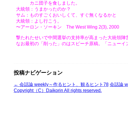
カニ団子を食しました。
大統領：うまかったのか？
サム：ものすごくおいしくて、すぐ無くなるかと
大統領：よし行こう。
〜アーロン・ソーキン The West Wing 2(3), 2000
撃たれたせいで中間選挙の支持率が高まった大統領陣
なお最初の「削った」のはスピーチ原稿。「ニューイ
投稿ナビゲーション
←
会話論 weekly～作るヒント、観るヒント78
会話論 
Copyright（C）Daikorin All rights reserved.