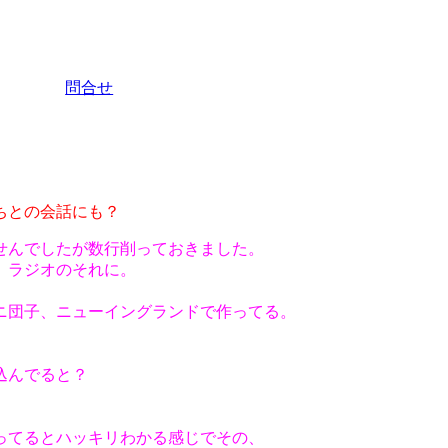
問合せ
。
ちとの会話にも？
せんでしたが数行削っておきました。
、ラジオのそれに。
ニ団子、ニューイングランドで作ってる。
込んでると？
ってるとハッキリわかる感じでその、