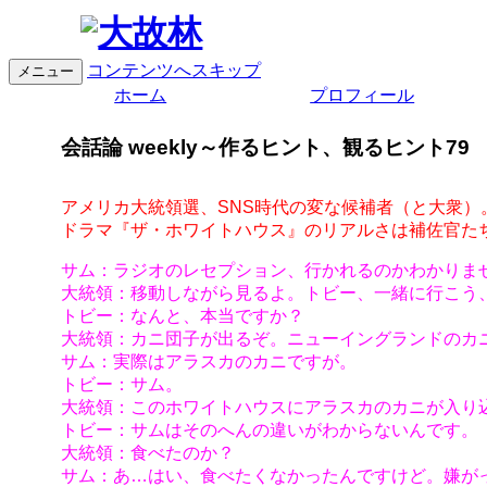
コンテンツへスキップ
メニュー
ホーム
プロフィール
会話論 weekly～作るヒント、観るヒント79
アメリカ大統領選、SNS時代の変な候補者（と大衆）
ドラマ『ザ・ホワイトハウス』のリアルさは補佐官た
サム：ラジオのレセプション、行かれるのかわかりま
大統領：移動しながら見るよ。トビー、一緒に行こう
トビー：なんと、本当ですか？
大統領：カニ団子が出るぞ。ニューイングランドのカ
サム：実際はアラスカのカニですが。
トビー：サム。
大統領：このホワイトハウスにアラスカのカニが入り
トビー：サムはそのへんの違いがわからないんです。
大統領：食べたのか？
サム：あ…はい、食べたくなかったんですけど。嫌が