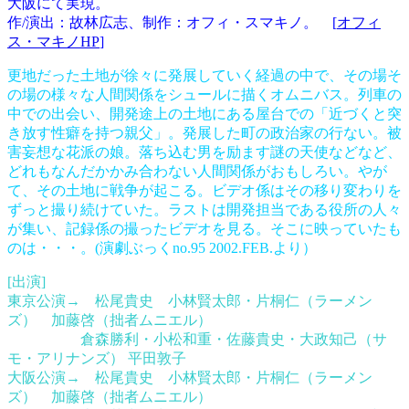
大阪にて実現。
作/演出：故林広志、制作：オフィ・スマキノ。 [
オフィ
ス・マキノHP
]
更地だった土地が徐々に発展していく経過の中で、その場そ
の場の様々な人間関係をシュールに描くオムニバス。列車の
中での出会い、開発途上の土地にある屋台での「近づくと突
き放す性癖を持つ親父」。発展した町の政治家の行ない。被
害妄想な花派の娘。落ち込む男を励ます謎の天使などなど、
どれもなんだかかみ合わない人間関係がおもしろい。やが
て、その土地に戦争が起こる。ビデオ係はその移り変わりを
ずっと撮り続けていた。ラストは開発担当である役所の人々
が集い、記録係の撮ったビデオを見る。そこに映っていたも
のは・・・。(演劇ぶっくno.95 2002.FEB.より）
[出演]
東京公演
→
松尾貴史 小林賢太郎・片桐仁（ラーメン
ズ） 加藤啓（拙者ムニエル）
倉森勝利・小松和重・佐藤貴史・大政知己（サ
モ・アリナンズ） 平田敦子
大阪公演→ 松尾貴史 小林賢太郎・片桐仁（ラーメン
ズ） 加藤啓（拙者ムニエル）