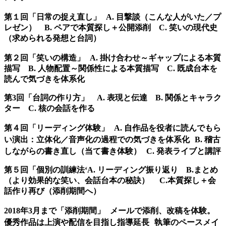
第１回「日常の捉え直し」 A. 目撃談（こんな人がいた／プ
レゼン） B. ペアで本質探し＋公開添削 C. 笑いの現代史
（求められる発想と台詞）
第２回「笑いの構造」 A. 掛け合わせ～ギャップによる本質
描写 B. 人物配置～関係性による本質描写 C. 既成台本を
読んで気づきを体系化
第3回「台詞の作り方」 A. 表現と伝達 B. 関係とキャラク
ター C. 核の会話を作る
第４回「リーディング体験」 A. 自作品を役者に読んでもら
い演出：立体化／音声化の過程での気づきを体系化 B. 稽古
しながらの書き直し（当て書き体験） C. 発表ライブと講評
第５回「個別の訓練法‘A. リーディング振り返り B.まとめ
（より効果的な笑い、会話台本の秘訣） C.本質探し＋会
話作り再び（添削期間へ）
2018
年3月まで「添削期間」 メールで添削、改稿を体験。
優秀作品は上演や配信を目指し指導延長 執筆のペースメイ