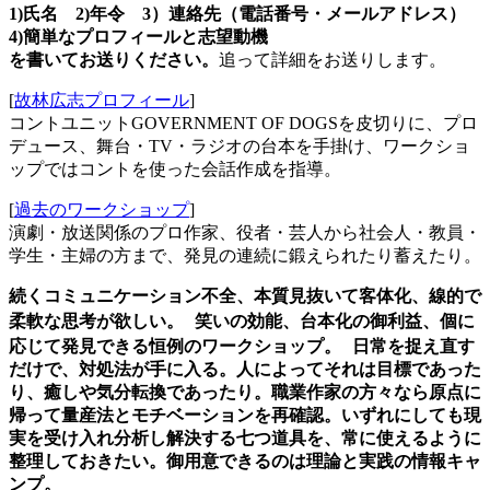
1)
氏名 2)年令 3）連絡先（電話番号・メールアドレス）
4)簡単なプロフィールと志望動機
を書いてお送りください。
追って詳細をお送りします。
[
故林広志プロフィール
]
コントユニットGOVERNMENT OF DOGSを皮切りに、プロ
デュース、舞台・TV・ラジオの台本を手掛け、ワークショ
ップではコントを使った会話作成を指導。
[
過去のワークショップ
]
演劇・放送関係のプロ作家、役者・芸人から社会人・教員・
学生・主婦の方まで、発見の連続に鍛えられたり蓄えたり。
続くコミュニケーション不全、本質見抜いて客体化、線的で
柔軟な思考が欲しい。 笑いの効能、台本化の御利益、個に
応じて発見できる恒例のワークショップ。 日常を捉え直す
だけで、対処法が手に入る。人によってそれは目標であった
り、癒しや気分転換であったり。職業作家の方々なら原点に
帰って量産法とモチベーションを再確認。いずれにしても現
実を受け入れ分析し解決する七つ道具を、常に使えるように
整理しておきたい。御用意できるのは理論と実践の情報キャ
ンプ。