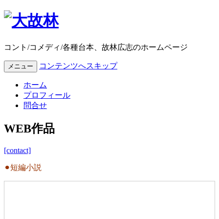
コント/コメディ/各種台本、故林広志のホームページ
コンテンツへスキップ
メニュー
ホーム
プロフィール
問合せ
WEB作品
[contact]
⚫︎短編小説