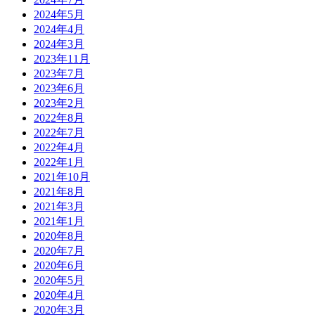
2024年5月
男はいい機会と思ったのか、今ひとつの疑問を口にしま
2024年4月
した。
2024年3月
一ヶ月ほど前、女中がこの家屋の前にいるとき、萱島と
2023年11月
いう編集者が来ると言いました。
2023年7月
2023年6月
男は庭先に居り、ほどなく女中の傍らに近寄ったのです
2023年2月
が、そのときですら未だ編集者の姿は見えていませんで
2022年8月
した。
2022年7月
2022年4月
少しして、事の次第を女中に尋ねようとした頃合いに、
2022年1月
漸く彼の姿が向こうの角を曲がって現れたのです。
2021年10月
2021年8月
なぜ萱島くんが来るのがわかったのか。今になって尋ね
2021年3月
られた女中は無言です。
2021年1月
2020年8月
男はその少し前、女中に言われ棚の上の植木鉢を床に下
2020年7月
ろしたその日の夕方
2020年6月
地震があったことにも触れました。
2020年5月
2020年4月
棚の上にあれば鉢は落ち、割れていたことでしょう。
2020年3月