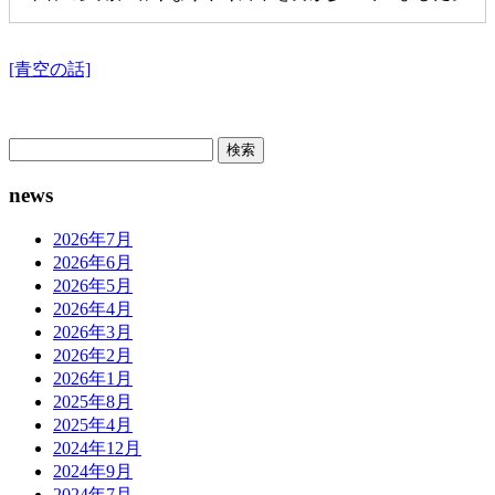
男は小説家でしたが、それほど売れてはいなかったよう
です。
[青空の話]
彼は片付け仕事を終えて帰ろうとしている女中に話しか
けました。
検
先刻切れた電球は男が明日にでも買いに行く心算だと。
索:
news
女中は表情を変えず、短く礼を言っただけでした。
2026年7月
男には、不可解な思いが残っていました。
2026年6月
女中が、この玄関から廊下を左に曲がった場所に点いて
2026年5月
いた電球、つまり彼女に見えていない電球が切れると言
2026年4月
ったからです。
2026年3月
2026年2月
切れる寸前のおかしな間合いの点滅なども見られないま
2026年1月
ま、女中が切れると言った少しあとに確かに切れたので
2025年8月
す。
2025年4月
2024年12月
なぜ切れることがわかったのか。尋ねられたまま女中は
2024年9月
何も言いません。
2024年7月