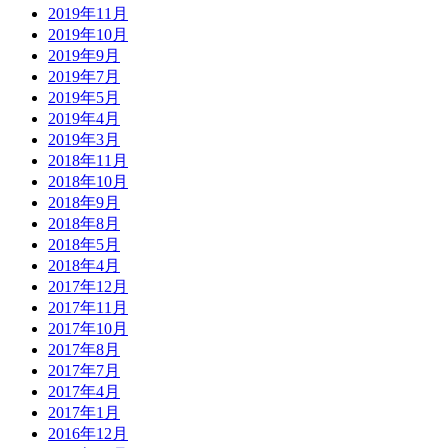
2019年11月
さらに男は数ヶ月前、隣の部屋から彼女が、書斎にいる
2019年10月
自分に声を発したので反射的に起立、その拍子に卓の脚
2019年9月
に足の小指をしたたか打ちつけ、痛みに爆音のような叫
2019年7月
びを上げたことがありましたが、そのとき男が立つ切っ
2019年5月
掛けとなった女中の言葉こそ「足の小指をしたたかに打
2019年4月
ちつけますよ」だったのです。
2019年3月
2018年11月
予知能力があるのか。
2018年10月
男は女中に問いました。
2018年9月
2018年8月
何故、萱島くんが現れることが予め分かり、地震が来る
2018年5月
ことが分かり、小指をしたたかに打ちつけることが分か
2018年4月
ったのか。
2017年12月
2017年11月
何故、電球が切れることが事前に分かったのか。
2017年10月
2017年8月
女中は、小首を傾げるだけで応えてくれませんでした。
2017年7月
翌日いつものように宅を訪れた女中に男は満を持してこ
2017年4月
う言いました。
2017年1月
2016年12月
来週、春季競馬の投票券を買う所存なのだが、何号を購