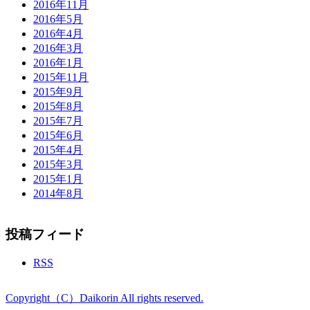
2016年11月
入するべきか教えてくれ。
2016年5月
2016年4月
どの回の何号を買えば当たるのかと。
2016年3月
2016年1月
女中は、わかりません、とだけ答えて仕事を再開しまし
2015年11月
た。
2015年9月
次の日も次の日も男は訴え続けたそうです。
2015年8月
2015年7月
今度こそ当てたいのだ。
2015年6月
2015年4月
金が欲しいのだ。
2015年3月
2015年1月
金がもう、欲しくて欲しくて。
2014年8月
世の中、金。
投稿フィード
どの馬が一等を取りそうか、私なりに予想は立てた。
競馬はよく知らぬが、世の中には「べギナーズリュック
RSS
（原文ママ）」という言葉もある。
Copyright（C）Daikorin All rights reserved.
この馬が先頭で駆け抜けてくれる気がするぞ。