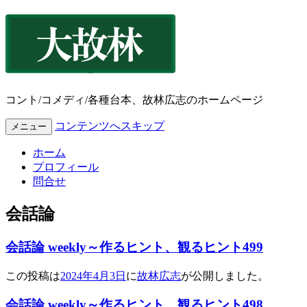
コント/コメディ/各種台本、故林広志のホームページ
コンテンツへスキップ
メニュー
ホーム
プロフィール
問合せ
会話論
会話論 weekly～作るヒント、観るヒント499
この投稿は
2024年4月3日
に
故林広志
が公開しました
。
会話論 weekly～作るヒント、観るヒント498