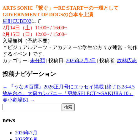
ARTS SONIC「繋ぐ」ーRE:STARTーの一環として
GOVERNMENT OF DOGSの台本を上演
扇町CUBE02
にて
2月14日（土）11:00~ / 16:00~
2月15日（日）12:00~ / 15:00~
入場無料（予約不要）
＊ビジュアルアーツ・アカデミーの学生の方々が運営・制作
するイベントです。
カテゴリー:
未分類
| 投稿日:
2026年2月2日
|
投稿者:
故林広志
投稿ナビゲーション
←
『うなぎ百撰』2026正月号にエッセイ掲載
[終了]3.28-4.5
故林台本、大森カンパニー「更地SELECT〜SAKURA 10」
＠小劇場B1
→
検
索:
news
2026年7月
2026年6月