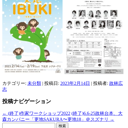
カテゴリー:
未分類
| 投稿日:
2023年2月14日
|
投稿者:
故林広
志
投稿ナビゲーション
←
(終了)作家ワークショップ2022
(終了)6.6-25故林台本、大
森カンパニー「更地SAKURA〜更地18」＠スズナリ
→
検