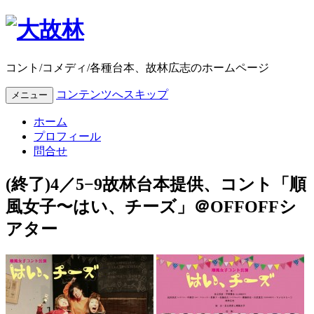
コント/コメディ/各種台本、故林広志のホームページ
コンテンツへスキップ
メニュー
ホーム
プロフィール
問合せ
(終了)4／5−9故林台本提供、コント「順
風女子〜はい、チーズ」＠OFFOFFシ
アター