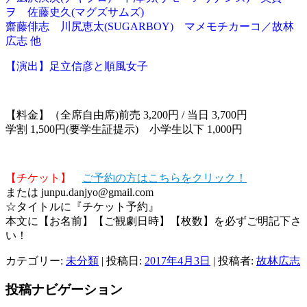
ヲ 佐藤史久(マグズサムズ)
齋藤俳志 川尻恵太(SUGARBOY) マメモチカーコ／故林
広志 他
【演出】足立信彦と順風女子
【料金】（全席自由席)前売 3,200円 / 当日 3,700円
学割 1,500円(要学生証提示) 小学生以下 1,000円
【チケット】
ご予約の方はこちらをクリック！
または junpu.danjyo@gmail.com
☆タイトルに『チケット予約』
本文に【お名前】【ご観劇日時】【枚数】を必ずご明記下さ
い！
カテゴリー:
未分類
| 投稿日:
2017年4月3日
|
投稿者:
故林広志
投稿ナビゲーション