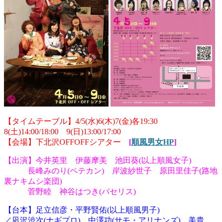
【タイムテーブル】4/5(水)6(木)7(金)各19:30
8(土)14:00/18:00 9(日)13:00/17:00
【会場】
下北沢OFFOFFシアター
[
順風男女HP
]
【出演】今井英里 伊藤摩美 池田葵(以上順風女子)
長峰みのり(ペテカン) 岸波紗世子 原田里佳子(路地
裏ナキムシ楽団)
菅野睦 神谷はつき(パセリス)
【台本】足立信彦・平野賢佑(以上順風男子)
／凪沢渋次(ナギプロ) 中澤功(サモ・アリナンズ) 美貴