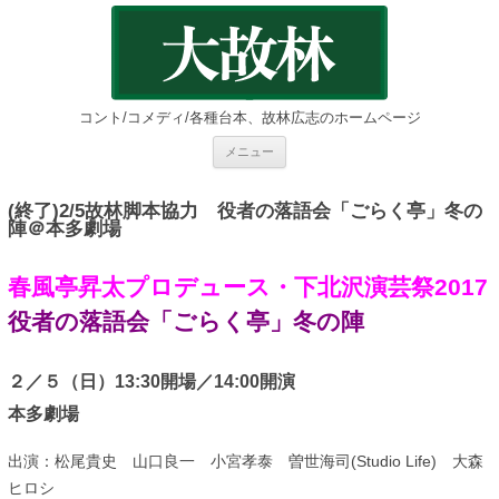
コント/コメディ/各種台本、故林広志のホームページ
コ
メニュー
ン
テ
ン
ツ
(終了)2/5故林脚本協力 役者の落語会「ごらく亭」冬の
へ
陣＠本多劇場
ス
キ
ッ
春風亭昇太プロデュース・下北沢演芸祭2017
プ
役者の落語会「ごらく亭」冬の陣
２／５（日）13:30開場／14:00開演
本多劇場
出演：松尾貴史 山口良一 小宮孝泰 曽世海司(Studio Life) 大森
ヒロシ