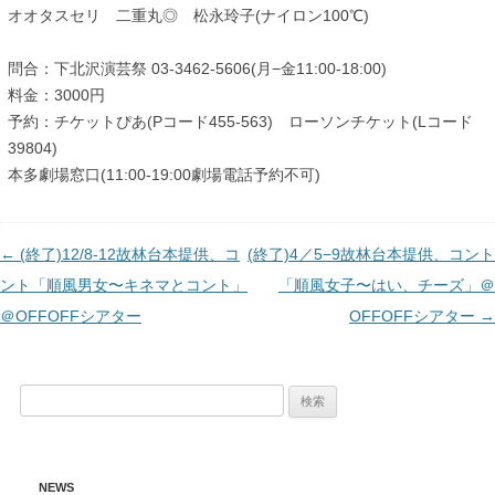
オオタスセリ 二重丸◎ 松永玲子(ナイロン100℃)
問合：下北沢演芸祭 03-3462-5606(月−金11:00-18:00)
料金：3000円
予約：チケットぴあ(Pコード455-563) ローソンチケット(Lコード
39804)
本多劇場窓口(11:00-19:00劇場電話予約不可)
投
←
(終了)12/8-12故林台本提供、コ
(終了)4／5−9故林台本提供、コント
稿
ント「順風男女〜キネマとコント」
「順風女子〜はい、チーズ」＠
ナ
＠OFFOFFシアター
OFFOFFシアター
→
ビ
ゲ
検
ー
索:
シ
ョ
NEWS