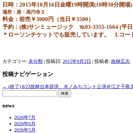
日時：2015年10月16日金曜19時開演(18時30分開場)
場所：座・高円寺２
料金：前売￥3000円（当日￥3500）
予約：(株)サンミュージック ℡03‐3355-1664 (平
＊ローソンチケットでも販売しています。 Lコード 
カテゴリー:
未分類
| 投稿日:
2015年9月2日
|
投稿者:
故林広志
投稿ナビゲーション
←
(終了) 8/23故林台本提供、水ノみちコント公演＠江之子
検
索:
news
2026年7月
2026年6月
2026年5月