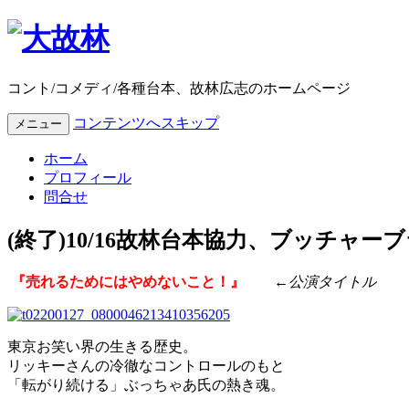
コント/コメディ/各種台本、故林広志のホームページ
コンテンツへスキップ
メニュー
ホーム
プロフィール
問合せ
(終了)10/16故林台本協力、ブッチャー
『売れるためにはやめないこと！』
←公演タイトル
東京お笑い界の生きる歴史。
リッキーさんの冷徹なコントロールのもと
「転がり続ける」ぶっちゃあ氏の熱き魂。