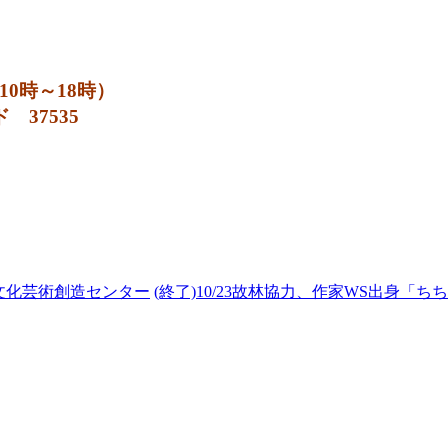
日10時～18時）
37535
島文化芸術創造センター
(終了)10/23故林協力、作家WS出身「