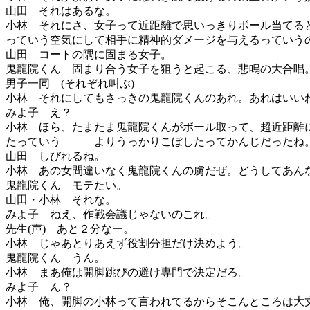
山田 それはあるな。
小林 それにさ、女子って近距離で思いっきりボール当てる
っていう空気にして相手に精神的ダメージを与えるっていう
山田 コートの隅に固まる女子。
鬼龍院くん 固まり合う女子を狙うと起こる、悲鳴の大合唱
男子一同 (それぞれ叫ぶ)
小林 それにしてもさっきの鬼龍院くんのあれ。あれはいい
みよ子 え？
小林 ほら、たまたま鬼龍院くんがボール取って、超近距
たっていう よりうっかりこぼしたってかんじだったね
山田 しびれるね。
小林 あの女間違いなく鬼龍院くんの虜だぜ。どうしてあ
鬼龍院くん モテたい。
山田・小林 それな。
みよ子 ねえ、作戦会議じゃないのこれ。
先生(声) あと２分なー。
小林 じゃあとりあえず役割分担だけ決めよう。
鬼龍院くん うん。
小林 まあ俺は開脚跳びの避け専門で決定だろ。
みよ子 ん？
小林 俺、開脚の小林って言われてるからそこんところは大