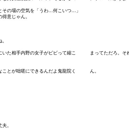
とその場の空気を「うわ…何こいつ…」
の得意じゃん。
。
ね。
離にいた相手内野の女子がビビって縮こ まってただろ。それ
。
んなことが咄嗟にできるんだよ鬼龍院く ん。
丈夫。