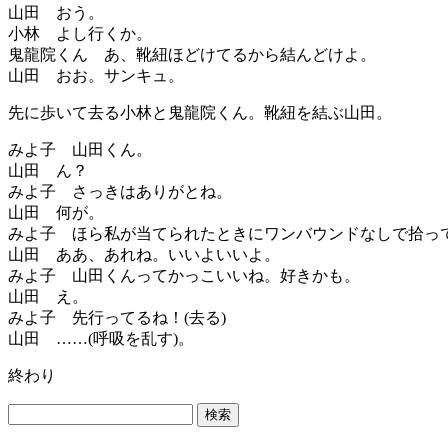
山田 おう。
小林 よし行くか。
鬼龍院くん あ、靴紐ほどけてるから結んどけよ。
山田 おお。サンキュ。
先に歩いて去る小林と鬼龍院くん。靴紐を結ぶ山田。
みよ子 山田くん。
山田 ん？
みよ子 さっきはありがとね。
山田 何が。
みよ子 ほら私が当てられたときにワンバウンドなしで拾
山田 ああ、あれね。いいよいいよ。
みよ子 山田くんってかっこいいね。好きかも。
山田 え。
みよ子 先行ってるね！(去る)
山田 ……(呼吸を乱す)。
終わり
検
索: