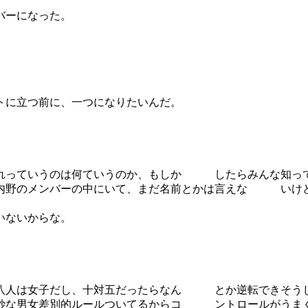
バーになった。
トに立つ前に、一つになりたいんだ。
それっていうのは何ていうのか、もしか したらみんな知って
野のメンバーの中にいて、まだ名前とかは言えな いけど
いないからな。
。
の八人は女子だし、十対五だったらなん とか逆転できそう
う妙な男女差別的ルールついてるからコ ントロールがうま