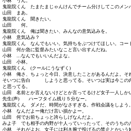
小林 うん。
鬼龍院くん たまたまじゃんけんでチーム分けしてこのメン
山田 まあ。
鬼龍院くん 聞きたい。
山田 何。
鬼龍院くん 俺は聞きたい、みんなの意気込みを。
小林 意気込み？
鬼龍院くん なんでもいい。気持ちをぶつけてほしい。コー
山田 何か急に監督みたいなこと言い出すんだね。
小林 …なんでもいいんだよな。
山田 小林。
鬼龍院くん (クールにうなずく)
小林 俺さ、ちょっと今日、決意したことがあるんだよ。
そいつに告白 しようと思ってる。そいつは実は今この内
と思ってる。
山田 名前とか言えないけどとか言ってるけど女子一人しか
先生(声) ハーフタイム残り５分なー。
鬼龍院くん ダメだ、時間がなさすぎる。作戦会議をしよう
小林 なんだよー俺だけ言い損かよー。
山田 何でお前ちょっと誇らしげなんだよ。
みよ子 でも相手の内野が十人っていったって、そのうち
小林 それがよお、女子には利き腕で投げるの禁止とかい