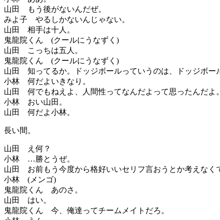
山田 もう後がないんだぜ。
みよ子 やるしかないんじゃない。
山田 相手は十人。
鬼龍院くん (クールにうなずく)
山田 こっちは五人。
鬼龍院くん (クールにうなずく)
山田 知ってるか。ドッジボールっていうのは、ドッジボ
小林 何だよいきなり。
山田 何でもねえよ、人間性ってなんだよって思ったんだよ
小林 おい山田。
山田 何だよ小林。
長い間。
山田 え何？
小林 …勝とうぜ。
山田 お前もう今度から格好いいセリフ言おうとか考えなく
小林 (メンゴ)
鬼龍院くん あのさ。
山田 はい。
鬼龍院くん 今、俺達ってチームメイトだろ。