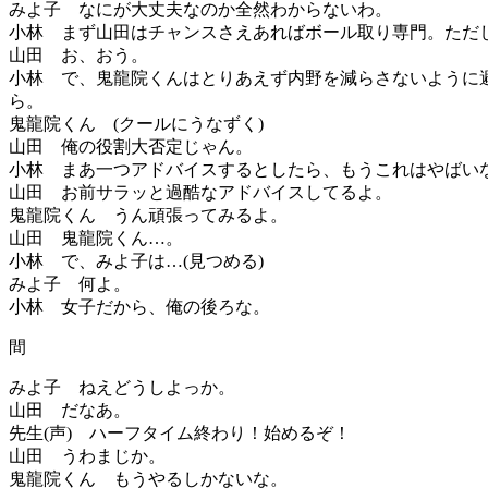
みよ子 なにが大丈夫なのか全然わからないわ。
小林 まず山田はチャンスさえあればボール取り専門。た
山田 お、おう。
小林 で、鬼龍院くんはとりあえず内野を減らさないよう
ら。
鬼龍院くん (クールにうなずく)
山田 俺の役割大否定じゃん。
小林 まあ一つアドバイスするとしたら、もうこれはやば
山田 お前サラッと過酷なアドバイスしてるよ。
鬼龍院くん うん頑張ってみるよ。
山田 鬼龍院くん…。
小林 で、みよ子は…(見つめる)
みよ子 何よ。
小林 女子だから、俺の後ろな。
間
みよ子 ねえどうしよっか。
山田 だなあ。
先生(声) ハーフタイム終わり！始めるぞ！
山田 うわまじか。
鬼龍院くん もうやるしかないな。