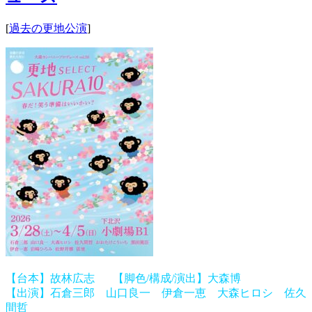
[
過去の更地公演
]
【台本】故林広志 【脚色/構成/演出】大森博
【出演】石倉三郎 山口良一 伊倉一恵 大森ヒロシ 佐久
間哲