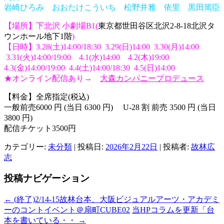
岩崎ひろみ おおたけこういち 松野井雅 依里 黒田篤臣
【場所】下北沢 小劇場B1(
東京都世田谷区北沢2-8-18北沢タ
ウンホール地下1階
)
【日時】3.28(土)14:00/18:30 3.29(日)14:00 3.30(月)14:00
3.31(火)14:00/19:00
4.1(水)14:00 4.2(木)19:00
4.3(金)14:00/19:00 4.4(土)14:00/18:30 4.5(日)14:00
★オンライン配信あり→
大森カンパニープロデュース
【料金】全席指定(税込)
一般前売6000 円 (当日 6300 円) U-28 割 前売 3500 円 (当日
3800 円)
配信チケット3500円
カテゴリー:
未分類
| 投稿日:
2026年2月22日
|
投稿者:
故林広
志
投稿ナビゲーション
←
(終了)2/14-15故林台本、大阪ビジュアルアーツ・アカデミ
ーのコントイベント＠扇町CUBE02
当HPコラムを更新「台
本を書いている・・
→